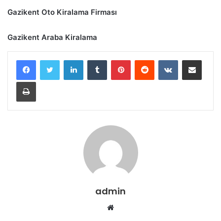
Gazikent Oto Kiralama Firması
Gazikent Araba Kiralama
LinkedIn
Tumblr
Pinterest
Reddit
VKontakte
E-Posta ile paylaş
Yazdır
admin
Web
sitesi