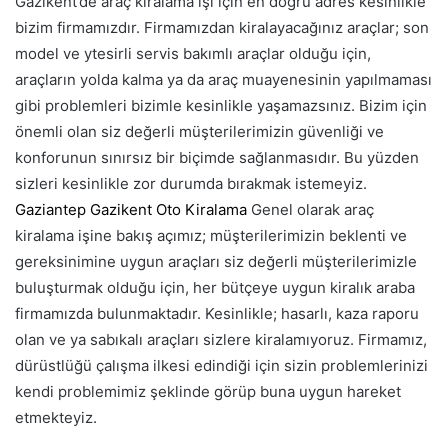
Gazikent’de araç kiralama işi için en doğru adres kesinlikle
bizim firmamızdır. Firmamızdan kiralayacağınız araçlar; son
model ve ytesirli servis bakımlı araçlar olduğu için,
araçların yolda kalma ya da araç muayenesinin yapılmaması
gibi problemleri bizimle kesinlikle yaşamazsınız. Bizim için
önemli olan siz değerli müşterilerimizin güvenliği ve
konforunun sınırsız bir biçimde sağlanmasıdır. Bu yüzden
sizleri kesinlikle zor durumda bırakmak istemeyiz.
Gaziantep Gazikent Oto Kiralama
Genel olarak araç
kiralama işine bakış açımız; müşterilerimizin beklenti ve
gereksinimine uygun araçları siz değerli müşterilerimizle
buluşturmak olduğu için, her bütçeye uygun kiralık araba
firmamızda bulunmaktadır. Kesinlikle; hasarlı, kaza raporu
olan ve ya sabıkalı araçları sizlere kiralamıyoruz. Firmamız,
dürüstlüğü çalışma ilkesi edindiği için sizin problemlerinizi
kendi problemimiz şeklinde görüp buna uygun hareket
etmekteyiz.