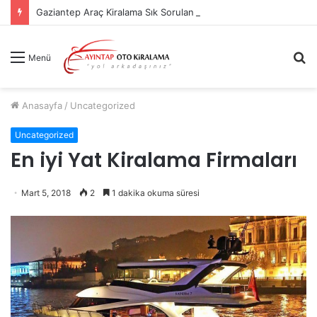
Gaziantep Araç Kiralama Sık Sorulan Sorular
A
Menü
y
...
Anasayfa
/
Uncategorized
Uncategorized
En iyi Yat Kiralama Firmaları
Mart 5, 2018
2
1 dakika okuma süresi