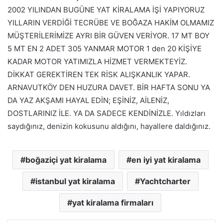
2002 YILINDAN BUGÜNE YAT KİRALAMA İŞİ YAPIYORUZ
YILLARIN VERDİĞİ TECRÜBE VE BOĞAZA HAKİM OLMAMIZ
MÜŞTERİLERİMİZE AYRI BİR GÜVEN VERİYOR. 17 MT BOY
5 MT EN 2 ADET 305 YANMAR MOTOR 1 den 20 KİŞİYE
KADAR MOTOR YATIMIZLA HİZMET VERMEKTEYİZ.
DİKKAT GEREKTİREN TEK RİSK ALIŞKANLIK YAPAR.
ARNAVUTKÖY DEN HUZURA DAVET. BİR HAFTA SONU YA
DA YAZ AKŞAMI HAYAL EDİN; EŞİNİZ, AİLENİZ,
DOSTLARINIZ İLE. YA DA SADECE KENDİNİZLE. Yıldızları
saydığınız, denizin kokusunu aldığını, hayallere daldığınız.
boğaziçi yat kiralama
en iyi yat kiralama
istanbul yat kiralama
Yachtcharter
yat kiralama firmaları