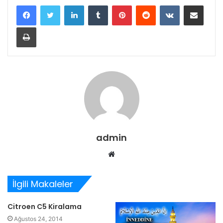
LinkedIn
Tumblr
Pinterest
Reddit
VKontakte
E-Posta ile paylaş
Yazdır
admin
Web
sitesi
İlgili Makaleler
Citroen C5 Kiralama
Ağustos 24, 2014