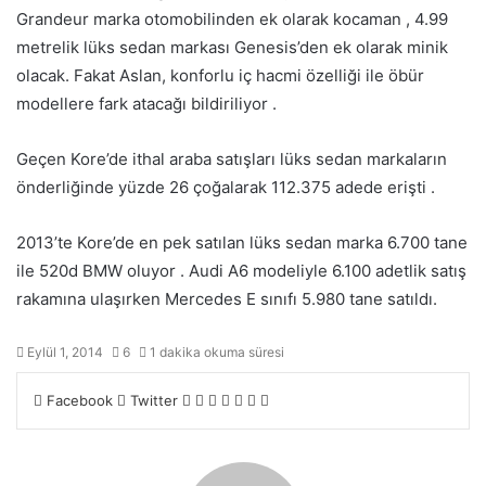
Grandeur marka otomobilinden ek olarak kocaman , 4.99
metrelik lüks sedan markası Genesis’den ek olarak minik
olacak. Fakat Aslan, konforlu iç hacmi özelliği ile öbür
modellere fark atacağı bildiriliyor .
Geçen Kore’de ithal araba satışları lüks sedan markaların
önderliğinde yüzde 26 çoğalarak 112.375 adede erişti .
2013’te Kore’de en pek satılan lüks sedan marka 6.700 tane
ile 520d BMW oluyor . Audi A6 modeliyle 6.100 adetlik satış
rakamına ulaşırken Mercedes E sınıfı 5.980 tane satıldı.
Eylül 1, 2014
6
1 dakika okuma süresi
LinkedIn
Tumblr
Pinterest
Reddit
VKontakte
E-
Yazdır
Facebook
Twitter
Posta
ile
paylaş