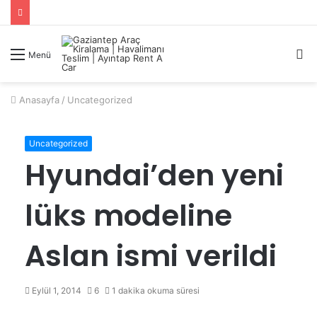
A
Menü
y
...
Anasayfa
/
Uncategorized
Uncategorized
Hyundai’den yeni
lüks modeline
Aslan ismi verildi
Eylül 1, 2014
6
1 dakika okuma süresi