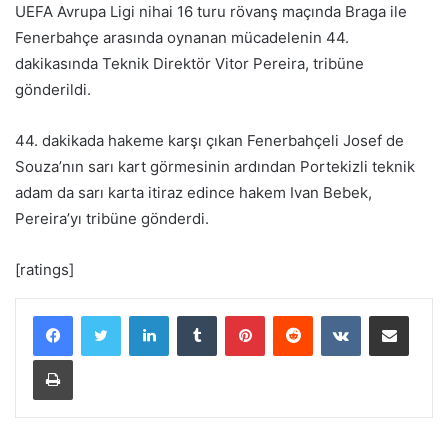
UEFA Avrupa Ligi nihai 16 turu rövanş maçında Braga ile
Fenerbahçe arasında oynanan mücadelenin 44.
dakikasında Teknik Direktör Vitor Pereira, tribüne
gönderildi.
44. dakikada hakeme karşı çıkan Fenerbahçeli Josef de
Souza’nın sarı kart görmesinin ardından Portekizli teknik
adam da sarı karta itiraz edince hakem Ivan Bebek,
Pereira’yı tribüne gönderdi.
[ratings]
LinkedIn
Tumblr
Pinterest
Reddit
VKontakte
E-Posta ile paylaş
Yazdır