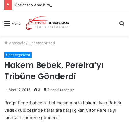
Gaziantep Araç Kiralama Sık Sorulan Sorular
A
Menü
y
...
Anasayfa
/
Uncategorized
Uncategorized
Hakem Bebek, Pereira’yı
Tribüne Gönderdi
Mart 17, 2016
3
Bir dakikadan az
Braga-Fenerbahçe futbol maçının orta hakemi Ivan Bebek,
yedek kulübesinde kararlara karşı çıkan Vitor Pereira’yı
taraftar tribünene gönderdi.