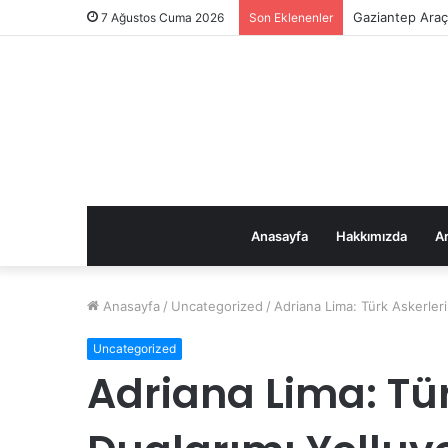
Gaziantep Araç 
7 Ağustos Cuma 2026
Son Eklenenler
Anasayfa
Hakkımızda
Ar
Anasayfa
/
Uncategorized
/
Adriana Lima: Türk Askerler
Uncategorized
Adriana Lima: Tür