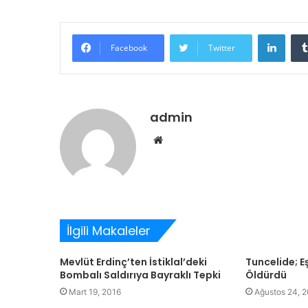
Linke
Facebook
Twitter
admin
Web
sitesi
İlgili Makaleler
Mevlüt Erdinç’ten İstiklal’deki
Tuncelide; E
Bombalı Saldırıya Bayraklı Tepki
Öldürdü
Mart 19, 2016
Ağustos 24, 