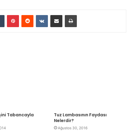
dIn
Tumblr
Pinterest
Reddit
VKontakte
E-Posta ile paylaş
Yazdır
şini Tabancayla
Tuz Lambasının Faydası
Nelerdir?
2014
Ağustos 30, 2016