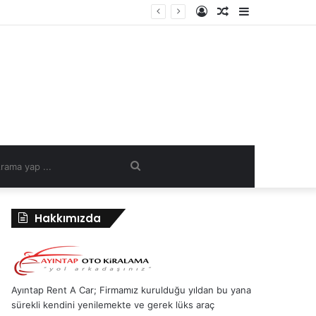
Kayıt
Rastgele
Kenar
Ol
Makale
Bölmesi
Arama
yap
Hakkımızda
...
Ayıntap Rent A Car; Firmamız kurulduğu yıldan bu yana
sürekli kendini yenilemekte ve gerek lüks araç