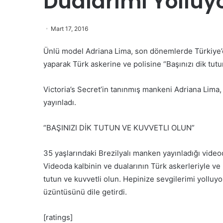
Dualarımı Yollu
Mart 17, 2016
Ünlü model Adriana Lima, son dönemlerde Türkiye’de m
yaparak Türk askerine ve polisine “Başınızı dik tutu
Victoria’s Secret’in tanınmış mankeni Adriana Lima, 
yayınladı.
“BAŞINIZI DİK TUTUN VE KUVVETLI OLUN”
35 yaşlarındaki Brezilyalı manken yayınladığı videoda
Videoda kalbinin ve dualarının Türk askerleriyle ve 
tutun ve kuvvetli olun. Hepinize sevgilerimi yolluyor
üzüntüsünü dile getirdi.
[ratings]