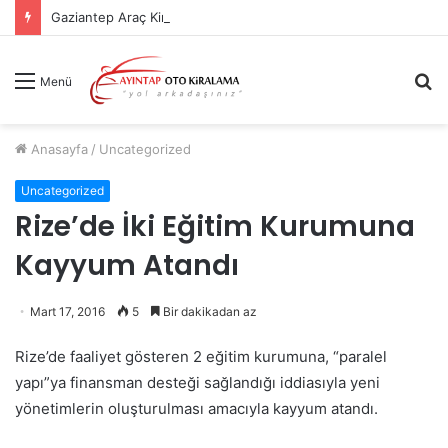
Gaziantep Araç Kiralama Sık Sorulan Sorular
A
Menü
y
...
Anasayfa
/
Uncategorized
Uncategorized
Rize’de İki Eğitim Kurumuna
Kayyum Atandı
Mart 17, 2016
5
Bir dakikadan az
Rize’de faaliyet gösteren 2 eğitim kurumuna, “paralel
yapı”ya finansman desteği sağlandığı iddiasıyla yeni
yönetimlerin oluşturulması amacıyla kayyum atandı.