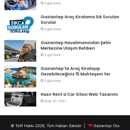
3 gün önce
Gaziantep Araç Kiralama Sık Sorulan
Sorular
3 gün önce
Gaziantep Havalimanından Şehir
Merkezine Ulaşım Rehberi
3 gün önce
Gaziantep’te Araç Kiralayıp
Gezebileceğiniz 15 Muhteşem Yer
3 gün önce
Hazır Rent a Car Sitesi Web Tasarımı
Ocak 20, 2021
© Telif Hakkı 2026, Tüm Hakları Saklıdır |
Gaziantep Oto