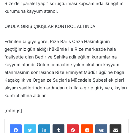
Rize’de “paralel yapı” soruşturması kapsamında iki eğitim
kurumuna kayyum atandı.
OKULA GİRİŞ ÇIKIŞLAR KONTROL ALTINDA
Edinilen bilgiye göre, Rize Barış Ceza Hakimliğinin
geçtiğimiz gün aldığı hükümle ile Rize merkezde hala
faaliyette olan Bedir ve Şahika adlı eğitim kurumlarına
kayyum atandı. Gülen cemaatine yakın okullara kayyum
atanmasının sonrasında Rize Emniyet Müdürlüğü’ne bağlı
Kaçakçılık ve Organize Suçlarla Mücadele Şubesi ekipleri
akşam saatlerinden ardından okullara girip giriş ve çıkışları
kontrol altına aldılar.
[ratings]
LinkedIn
Tumblr
Pinterest
Reddit
VKontakte
E-Posta ile paylaş