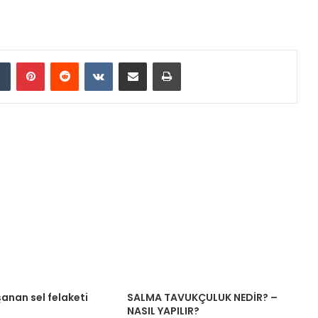
dIn
Tumblr
Pinterest
Reddit
VKontakte
E-Posta ile paylaş
Yazdır
anan sel felaketi
SALMA TAVUKÇULUK NEDİR? –
NASIL YAPILIR?