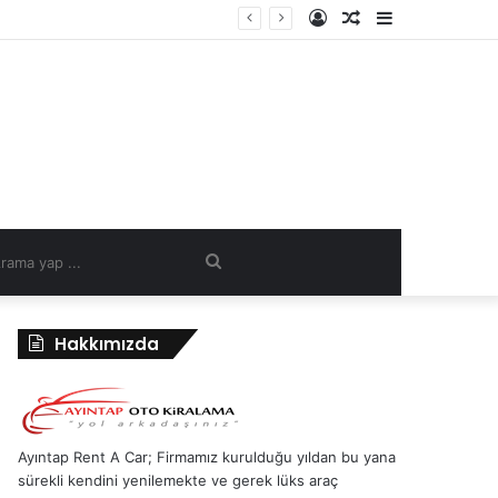
Kayıt
Rastgele
Kenar
Ol
Makale
Bölmesi
Arama
yap
Hakkımızda
...
Ayıntap Rent A Car; Firmamız kurulduğu yıldan bu yana
sürekli kendini yenilemekte ve gerek lüks araç