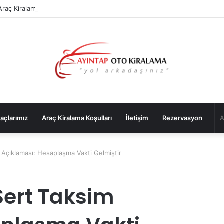
raç Kiralama Sık Sorulan Sorular
açlarımız
Araç Kiralama Koşulları
İletişim
Rezervasyon
 Açıklaması: Hesaplaşma Vakti Gelmiştir
Sert Taksim