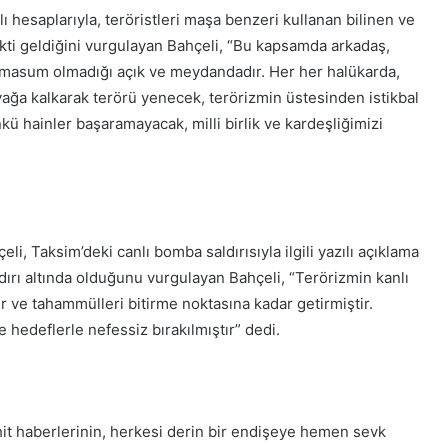
lı hesaplarıyla, teröristleri maşa benzeri kullanan bilinen ve
kti geldiğini vurgulayan Bahçeli, “Bu kapsamda arkadaş,
n masum olmadığı açık ve meydandadır. Her her halükarda,
yağa kalkarak terörü yenecek, terörizmin üstesinden istikbal
kü hainler başaramayacak, milli birlik ve kardeşliğimizi
li, Taksim’deki canlı bomba saldırısıyla ilgili yazılı açıklama
aldırı altında olduğunu vurgulayan Bahçeli, “Terörizmin kanlı
ır ve tahammülleri bitirme noktasına kadar getirmiştir.
e hedeflerle nefessiz bırakılmıştır” dedi.
it haberlerinin, herkesi derin bir endişeye hemen sevk