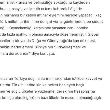
kemizi istikrarsız ve belirsizliğe soktuğunu kaydeden
 huzur, asayiş ve iç sulh ortamı kahredici ölçüde
 herhangi bir katilin intihar eylemini nerede yapacağı, kaç
Türk milleti tarihinin en dehşet verici günlerinden, en şiddet
oğlu Kaymakamlığı karşısında yaşanan canlı bomba
üz da fazla mahkum olması amacıyla düzenlenmiştir. Global
an canilerin bir yanda Doğu ve Güneydoğu’da kan dökmesi,
n kalbini hedeflemesi Türkiye’nin Suriyelileşmesi ve
ara duraklarıdır.” diye konuştu.
ba saran Türkiye düşmanlarının hakkından istikbal kuvvet ve
lardır Türk milletine kin ve nefret besleyen haçlı
linen ve suçlu ülkelerle yüzleşme, gerekirse hesaplaşma
da komşu olarak görülen bazı ülkelerin masum olmadığı açık