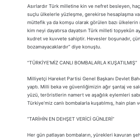
Asırlardır Türk milletine kin ve nefret besleyen, haç
suçlu ülkelerle yüzleşme, gerekirse hesaplaşma va
müttefik ya da komşu olarak görülen bazı ülkeleri
kim neyi dayatırsa dayatsın Türk milleti topyekûn a
kudret ve kuvvete sahiptir. Hevesler boşunadır, çün
bozamayacaklardır” diye konuştu.
“TÜRKİYE’MİZ CANLI BOMBALARLA KUŞATILMIŞ”
Milliyetçi Hareket Partisi Genel Başkanı Devlet Bahçe
yaptı. Milli beka ve güvenliğimizin ağır şantaj ve s
yüzü, teröristlerin namert ve aşağılık eylemleri sab
Türkiye’miz canlı bombalarla kuşatılmış, hain plan v
“TARİHİN EN DEHŞET VERİCİ GÜNLERİ”
Her gün patlayan bombaların, yürekleri kavuran şeh