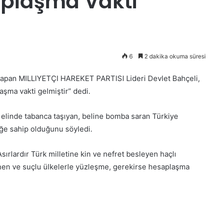
aplaşma Vakti
6
2 dakika okuma süresi
a yapan MILLIYETÇI HAREKET PARTISI Lideri Devlet Bahçeli,
aşma vakti gelmiştir” dedi.
 elinde tabanca taşıyan, beline bomba saran Türkiye
iğe sahip olduğunu söyledi.
sırlardır Türk milletine kin ve nefret besleyen haçlı
linen ve suçlu ülkelerle yüzleşme, gerekirse hesaplaşma