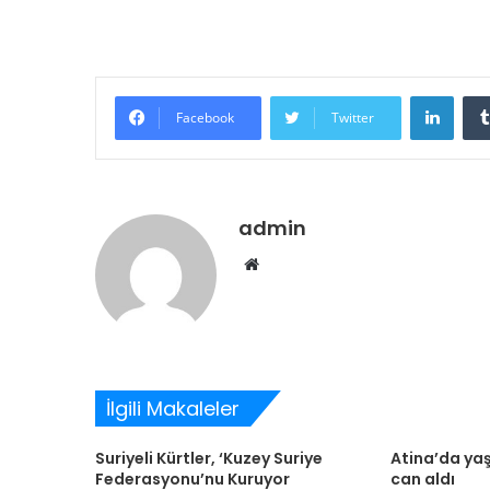
Linke
Facebook
Twitter
admin
Web
sitesi
İlgili Makaleler
Suriyeli Kürtler, ‘Kuzey Suriye
Atina’da yaş
Federasyonu’nu Kuruyor
can aldı