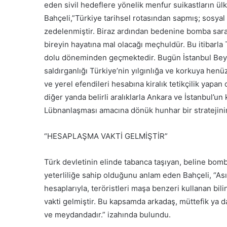
eden sivil hedeflere yönelik menfur suikastların ül
Bahçeli,”Türkiye tarihsel rotasından sapmış; sosyal
zedelenmiştir. Biraz ardından bedenine bomba saran
bireyin hayatına mal olacağı meçhuldür. Bu itibarla 
dolu döneminden geçmektedir. Bugün İstanbul Bey
saldırganlığı Türkiye’nin yılgınlığa ve korkuya hen
ve yerel efendileri hesabına kiralık tetikçilik yap
diğer yanda belirli aralıklarla Ankara ve İstanbul’u
Lübnanlaşması amacına dönük hunhar bir stratejinin 
“HESAPLAŞMA VAKTİ GELMİŞTİR”
Türk devletinin elinde tabanca taşıyan, beline bom
yeterliliğe sahip olduğunu anlam eden Bahçeli, “Asır
hesaplarıyla, teröristleri maşa benzeri kullanan bi
vakti gelmiştir. Bu kapsamda arkadaş, müttefik ya 
ve meydandadır.” izahında bulundu.