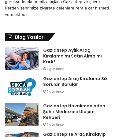
gereksede ekonomik araçlarla Gaziantep ve çevre
illerden şehrimize ziyarete gelenlere rent a car hizmeti
vermektedir.
Blog Yazıları
Gaziantep Aylık Araç
Kiralama mı Satın Alma mı
Karlı?
1 gün önce
Gaziantep Araç Kiralama Sık
Sorulan Sorular
1 gün önce
Gaziantep Havalimanından
Şehir Merkezine Ulaşım
Rehberi
1 gün önce
Gaziantep’te Araç Kiralayıp