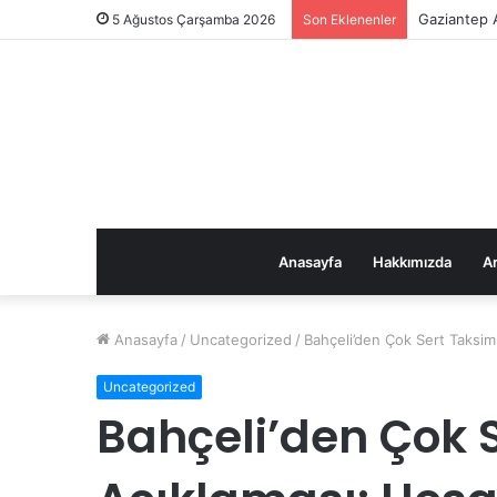
Gaziantep A
5 Ağustos Çarşamba 2026
Son Eklenenler
Anasayfa
Hakkımızda
Ar
Anasayfa
/
Uncategorized
/
Bahçeli’den Çok Sert Taksim
Uncategorized
Bahçeli’den Çok 