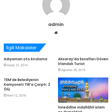
admin
Web
sitesi
İlgili Makaleler
Adıyaman oto kiralama
Aksaray’da Esnafları Döven
İrlandalı Turist
Aralık 31, 2014
Ağustos 26, 2015
TEM’de Belediyenin
Kamyoneti TIR’a Çarptı: 2
Ölü
Mart 12, 2016
İnneddîne ındallâhil islam
ne demektir?