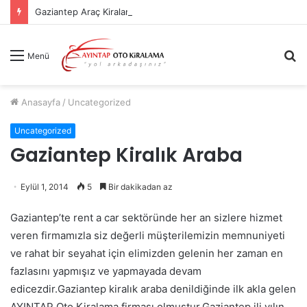
Gaziantep Araç Kiralama Sık Sorulan Sorular
A
Menü
y
...
Anasayfa
/
Uncategorized
Uncategorized
Gaziantep Kiralık Araba
Eylül 1, 2014
5
Bir dakikadan az
Gaziantep’te rent a car sektöründe her an sizlere hizmet
veren firmamızla siz değerli müşterilemizin memnuniyeti
ve rahat bir seyahat için elimizden gelenin her zaman en
fazlasını yapmışız ve yapmayada devam
edicezdir.Gaziantep kiralık araba denildiğinde ilk akla gelen
AYINTAP Oto Kiralama firması olmuştur.Gaziantep ili yılın