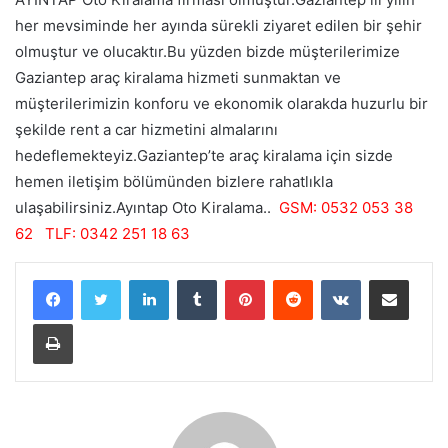
her mevsiminde her ayında sürekli ziyaret edilen bir şehir
olmuştur ve olucaktır.Bu yüzden bizde müşterilerimize
Gaziantep araç kiralama hizmeti sunmaktan ve
müşterilerimizin konforu ve ekonomik olarakda huzurlu bir
şekilde rent a car hizmetini almalarını
hedeflemekteyiz.Gaziantep’te araç kiralama için sizde
hemen iletişim bölümünden bizlere rahatlıkla
ulaşabilirsiniz.Ayıntap Oto Kiralama..
GSM: 0532 053 38
62 TLF: 0342 251 18 63
LinkedIn
Tumblr
Pinterest
Reddit
VKontakte
E-Posta ile paylaş
Yazdır