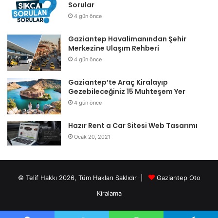
Sorular
4 gün önce
Gaziantep Havalimanından Şehir
Merkezine Ulaşım Rehberi
4 gün önce
Gaziantep’te Araç Kiralayıp
Gezebileceğiniz 15 Muhteşem Yer
4 gün önce
Hazır Rent a Car Sitesi Web Tasarımı
Ocak 20, 2021
© Telif Hakkı 2026, Tüm Hakları Saklıdır |
Gaziantep Oto
Kiralama