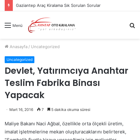
Gaziantep Araç Kiralama Sık Sorulan Sorular
A
Menü
y
...
Anasayfa
/
Uncategorized
Uncategorized
Devlet, Yatırımcıya Anahtar
Teslim Fabrika Binası
Yapacak
Mart 16, 2016
7
5 dakika okuma süresi
Maliye Bakanı Naci Ağbal, özellikle orta ölçekli üretim,
imalat işletmelerine mekan oluşturacaklarını belirterek,
“Sembolik fiyatla kiraya vereceğimiz için maliyetler