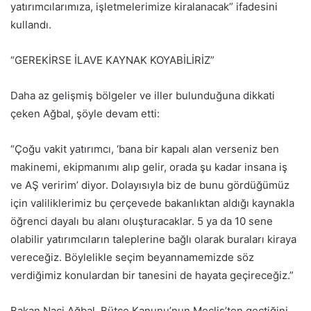
yatırımcılarımıza, işletmelerimize kiralanacak” ifadesini
kullandı.
“GEREKİRSE İLAVE KAYNAK KOYABİLİRİZ”
Daha az gelişmiş bölgeler ve iller bulunduğuna dikkati
çeken Ağbal, şöyle devam etti:
“Çoğu vakit yatırımcı, ‘bana bir kapalı alan verseniz ben
makinemi, ekipmanımı alıp gelir, orada şu kadar insana iş
ve AŞ veririm’ diyor. Dolayısıyla biz de bunu gördüğümüz
için valiliklerimiz bu çerçevede bakanlıktan aldığı kaynakla
öğrenci dayalı bu alanı oluşturacaklar. 5 ya da 10 sene
olabilir yatırımcıların taleplerine bağlı olarak buraları kiraya
vereceğiz. Böylelikle seçim beyannamemizde söz
verdiğimiz konulardan bir tanesini de hayata geçireceğiz.”
Bakan Naci Ağbal, Bütçe Kanunu’nun Meclis’ten geçtiğini