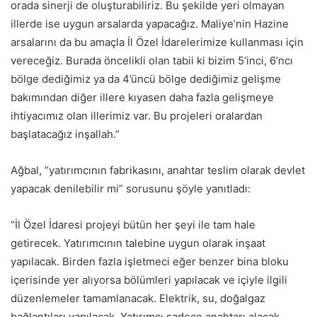
orada sinerji de oluşturabiliriz. Bu şekilde yeri olmayan
illerde ise uygun arsalarda yapacağız. Maliye’nin Hazine
arsalarını da bu amaçla İl Özel İdarelerimize kullanması için
vereceğiz. Burada öncelikli olan tabii ki bizim 5’inci, 6’ncı
bölge dediğimiz ya da 4’üncü bölge dediğimiz gelişme
bakımından diğer illere kıyasen daha fazla gelişmeye
ihtiyacımız olan illerimiz var. Bu projeleri oralardan
başlatacağız inşallah.”
Ağbal, “yatırımcının fabrikasını, anahtar teslim olarak devlet
yapacak denilebilir mi” sorusunu şöyle yanıtladı:
“İl Özel İdaresi projeyi bütün her şeyi ile tam hale
getirecek. Yatırımcının talebine uygun olarak inşaat
yapılacak. Birden fazla işletmeci eğer benzer bina bloku
içerisinde yer alıyorsa bölümleri yapılacak ve içiyle ilgili
düzenlemeler tamamlanacak. Elektrik, su, doğalgaz
bağlantıları yapılacak. Yatırımcı sadece anahtarı alacak,