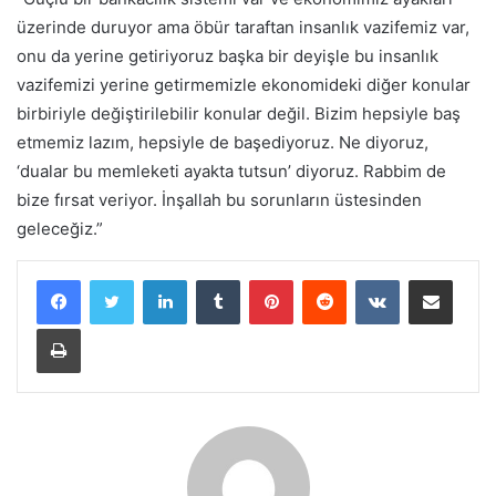
üzerinde duruyor ama öbür taraftan insanlık vazifemiz var,
onu da yerine getiriyoruz başka bir deyişle bu insanlık
vazifemizi yerine getirmemizle ekonomideki diğer konular
birbiriyle değiştirilebilir konular değil. Bizim hepsiyle baş
etmemiz lazım, hepsiyle de başediyoruz. Ne diyoruz,
‘dualar bu memleketi ayakta tutsun’ diyoruz. Rabbim de
bize fırsat veriyor. İnşallah bu sorunların üstesinden
geleceğiz.”
LinkedIn
Tumblr
Pinterest
Reddit
VKontakte
E-Posta ile paylaş
Yazdır