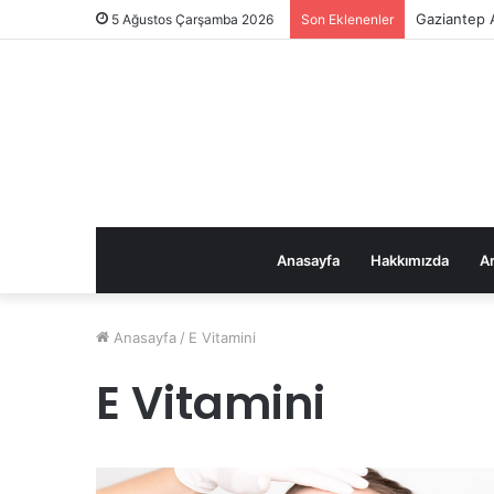
Gaziantep A
5 Ağustos Çarşamba 2026
Son Eklenenler
Anasayfa
Hakkımızda
Ar
Anasayfa
/
E Vitamini
E Vitamini