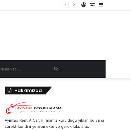
Kayıt
Rastgele
Kenar
Ol
Makale
Bölmesi
Arama
yap
Hakkımızda
...
Ayıntap Rent A Car; Firmamız kurulduğu yıldan bu yana
sürekli kendini yenilemekte ve gerek lüks araç