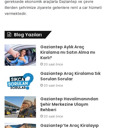
gereksede ekonomik araçlarla Gaziantep ve çevre
illerden şehrimize ziyarete gelenlere rent a car hizmeti
vermektedir.
Blog Yazıları
Gaziantep Aylık Araç
Kiralama mı Satın Alma mı
Karlı?
20 saat önce
Gaziantep Araç Kiralama Sık
Sorulan Sorular
20 saat önce
Gaziantep Havalimanından
Şehir Merkezine Ulaşım
Rehberi
20 saat önce
Gaziantep’te Araç Kiralayıp