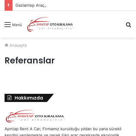
Gaziantep Araç Kiralama Sık Sorulan Sorular
A
Menü
y
...
Anasayfa
Referanslar
Hakkımızda
Ayıntap Rent A Car; Firmamız kurulduğu yıldan bu yana sürekli
kendini yenilemekte ve gerek lüks araç gereksede ekonomik