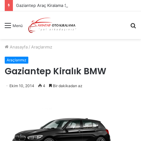
Gaziantep Araç Kiralama Sık Sorulan Sorular
A
Menü
y
...
Anasayfa
/
Araçlarımız
Araçlarımız
Gaziantep Kiralık BMW
Ekim 10, 2014
4
Bir dakikadan az